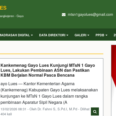
UES
mtsn1gayolues@gmail.com
Blangkejeren - Gayo
MADRASAH DIGITAL
DATA DIREKTORI
GALERI
PPDB
Z
Kankemenag Gayo Lues Kunjungi MTsN 1 Gayo
Lues, Lakukan Pembinaan ASN dan Pastikan
KBM Berjalan Normal Pasca Bencana
ayo Lues — Kantor Kementerian Agama
(Kankemenag) Kabupaten Gayo Lues melaksanakan
kunjungan ke MTsN 1 Gayo Lues dalam rangka
pembinaan Aparatur Sipil Negara (A
13/02/2026 08:31 - Oleh Dr. Fahmi S, S.Pd.I, M.Pd - Dilihat
404 kali