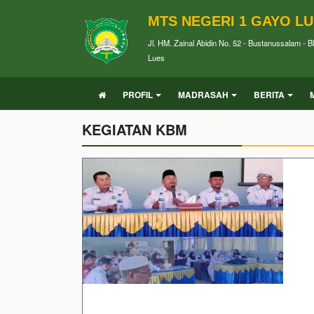
MTS NEGERI 1 GAYO L
Jl. HM. Zainal Abidin No. 52 - Bustanussalam - 
Lues
PROFIL
MADRASAH
BERITA
KEGIATAN KBM