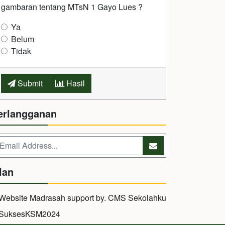
gambaran tentang MTsN 1 Gayo Lues ?
Ya
Belum
Tidak
Submit
Hasil
erlangganan
lan