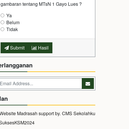
gambaran tentang MTsN 1 Gayo Lues ?
Ya
Belum
Tidak
Submit
Hasil
erlangganan
lan