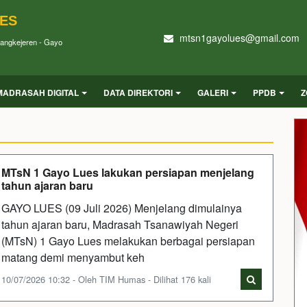
UES
mtsn1gayolues@gmail.com
Blangkejeren - Gayo
MADRASAH DIGITAL
DATA DIREKTORI
GALERI
PPDB
Z
MTsN 1 Gayo Lues lakukan persiapan menjelang
tahun ajaran baru
GAYO LUES (09 Juli 2026) Menjelang dimulainya
tahun ajaran baru, Madrasah Tsanawiyah Negeri
(MTsN) 1 Gayo Lues melakukan berbagai persiapan
matang demi menyambut keh
10/07/2026 10:32 - Oleh TIM Humas - Dilihat 176 kali